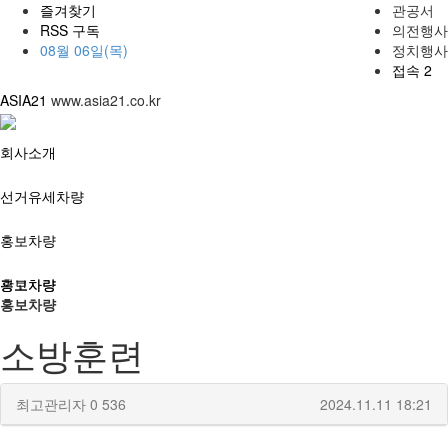
즐겨찾기
관공서
RSS 구독
의전행사
08월 06일(목)
정치행사
접속 2
ASIA21
www.asia21.co.kr
회사소개
선거유세차량
홍보차량
광고차량
홍보차량
홍보차량
소방훈련
최고관리자
0
536
2024.11.11 18:21