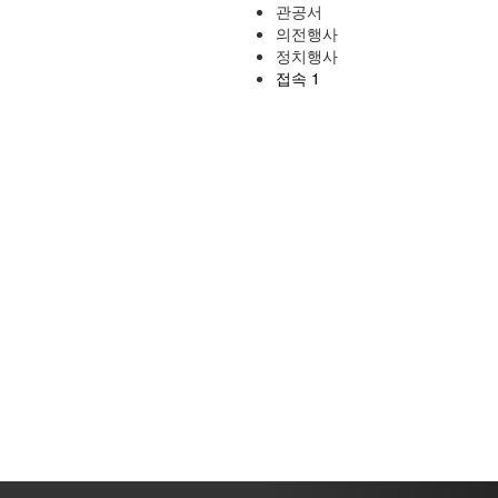
관공서
의전행사
정치행사
접속 1
Next