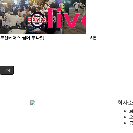
두산베어스 썸머 두나잇
5톤
.
.
검색
회사
오