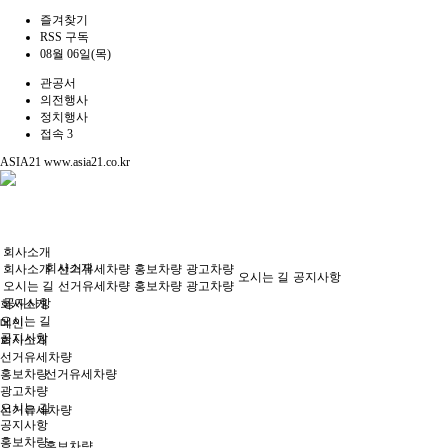
즐겨찾기
RSS 구독
08월 06일(목)
관공서
의전행사
정치행사
접속 3
ASIA21
www.asia21.co.kr
회사소개
회사소개
회사소개
선거유세차량
홍보차량
광고차량
오시는 길
공지사항
오시는 길
선거유세차량
홍보차량
광고차량
공지사항
회사소개
오시는 길
메인
공지사항
회사소개
선거유세차량
홍보차량
선거유세차량
광고차량
오시는 길
선거유세차량
공지사항
홍보차량
홍보차량