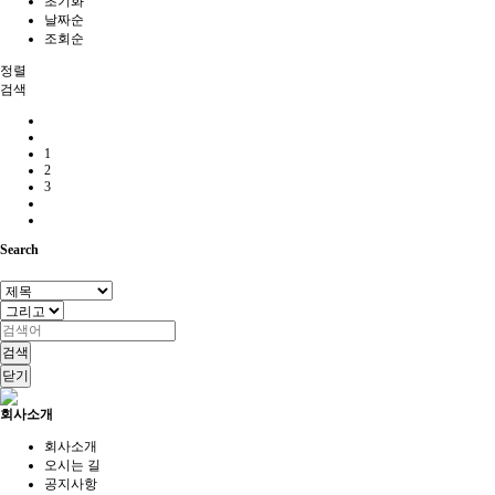
초기화
날짜순
조회순
정렬
검색
1
2
3
Search
검색
닫기
회사소개
회사소개
오시는 길
공지사항